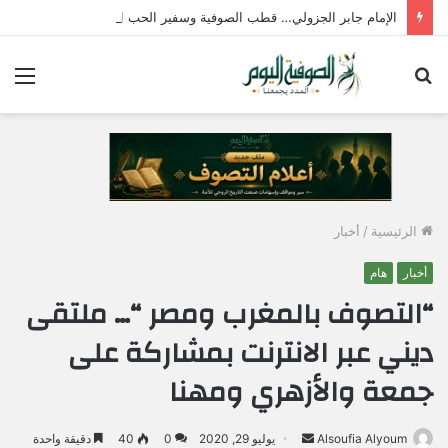
الإمام جابر الجزولي… قطب الصوفية وسفير الحب الإلهي في مصر
بحث
الق
عن
الرئيسية
/
أخبار
أخبار
هام
“التصوف بالمغرب ومصر “… ملتقى
ديني عبر الانترنت بمشاركة على
جمعة والأزهري ومهنا
Alsoufia Alyoum
أ
يوليو 29, 2020
0
40
دقيقة واحدة