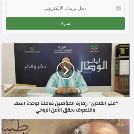
أ
د
خ
ل
ب
ر
ي
د
ك
ا
ل
إ
ل
ك
ت
ر
"منير القادري" :إمارة المؤمنين ضامنة لوحدة الصف
و
والتصوف يحقق الأمن الروحي
ن
ي