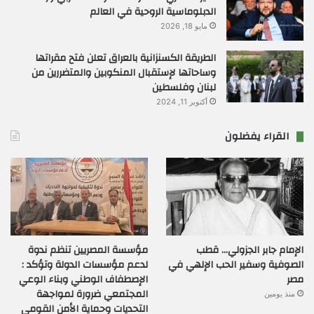
الدبلوماسية الروحية في العالم
مايو 18, 2026
الطريقة الكسنزانية بالعراق تعلن فتح مقراتها
وساحاتها لإستقبال المنكوبين والمتضررين من
لبنان وفلسطين
أكتوبر 11, 2024
القراء يفضلون
الإمام جابر الجزولي… قطب
مؤسسة المصريين تنظم ندوة
الصوفية وسفير الحب الإلهي في
لدعم مؤسسات الدولة وتؤكد :
مصر
الإصطفاف الوطني وبناء الوعي
المجتمعي ضرورة لمواجهة
منذ يومين
التحديات وحماية الأمن القومي