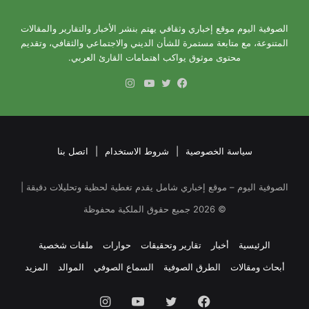
الصوفية اليوم موقع إخباري وثقافي يهتم بنشر الأخبار والتقارير والمقالات
المتنوعة، مع متابعة مستمرة للشأن الديني والاجتماعي والثقافي، وتقديم
محتوى موثوق يواكب اهتمامات القارئ العربي.
انستقرام
فيسبوك
تويتر
يوتيوب
سياسة الخصوصية
|
شروط الاستخدام
|
اتصل بنا
الصوفية اليوم – موقع إخباري شامل يقدم تغطية لحظية وتحليلات دقيقة |
©
2026
جميع حقوق الملكية محفوظة
الرئيسية
أخبار
تقارير وتحقيقات
حوارات
ملفات شخصية
أبحاث ومقالات
الطرق الصوفية
السماع الصوفي
الموالد
المزيد
فيسبوك
تويتر
يوتيوب
انستقرام