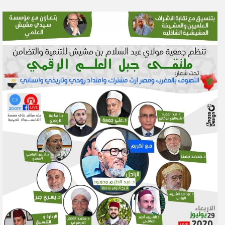
ر
س
ل
ب
ر
ي
د
ا
إ
ل
ك
ت
ر
و
ن
ي
ا