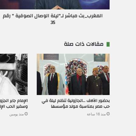
ر
و
ن
المغرب_بث مباشر لـ"ليلة الوصال الصوفية " رقم
ي
35
مقالات ذات صلة
بحضور الآلاف …الجازولية تنظم ليلة في
الإمام جابر الج
حب مصر بمناسبة مولد مؤسسها
وسفير الحب الإ
منذ 16 ساعة
منذ يومين