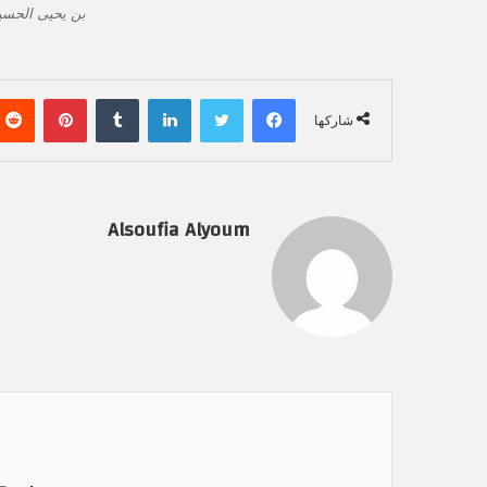
بن يحيى الحسي
فيسبوك
تويتر
لينكدإن
‏Tumblr
بينتيريست
شاركها
Alsoufia Alyoum