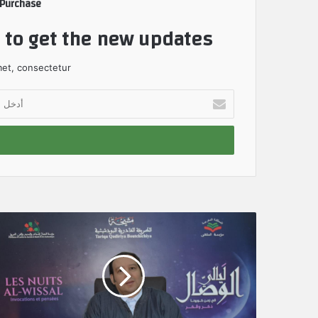
 Purchase
t to get the new updates!
et, consectetur.
أ
د
خ
ل
ب
ر
ي
د
ك
ا
ل
إ
ل
ك
ت