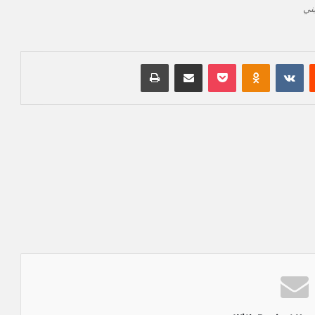
ني
‏Reddit
‏VKontakte
Odnoklassniki
بوكيت
مشاركة عبر البريد
طباعة