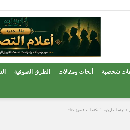
ة وسفير الحب الإلهي في مصر
ات شخصية
أبحاث ومقالات
الطرق الصوفية
ال
 شئونه الخارجية”:أسكنه الله فسيح جناته