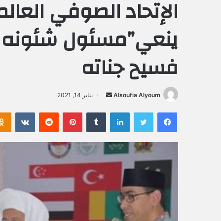
الإتحاد الصوفي العالم
ينعي”مسئول شئونه ال
فسيح جناته
Alsoufia Alyoum
أ
يناير 14, 2021
ر
فيسبوك
تويتر
لينكدإن
‏Tumblr
بينتيريست
‏Reddit
‏VKontakte
س
ل
ب
ر
ي
د
ا
إ
ل