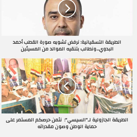
ل
إ
ل
ك
ت
ر
الطريقة التسقيانية: نرفض تشويه صورة القطب أحمد
و
البدوي...ونطالب بتنقيه الموالد من المسيئين
ن
ي
الطريقة الجازولية لـ"السيسي": نثمن حرصكم المستمر على
حماية الوطن وصون مقدراته