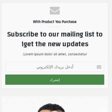
With Product You Purchase
Subscribe to our mailing list to
get the new updates!
Lorem ipsum dolor sit amet, consectetur.
أ
د
خ
ل
ب
ر
ي
د
ك
ا