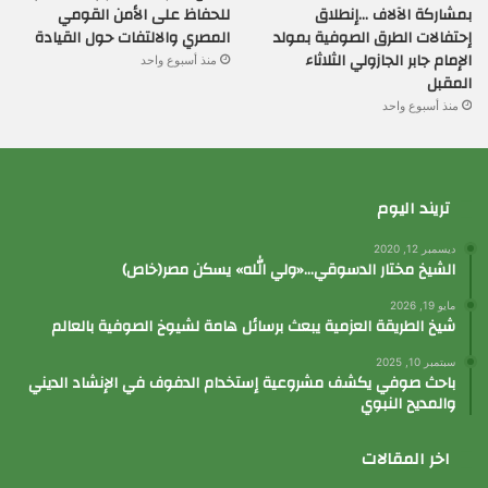
بمشاركة الآلاف …إنطلاق
للحفاظ على الأمن القومي
إحتفالات الطرق الصوفية بمولد
المصري والالتفات حول القيادة
الإمام جابر الجازولي الثلاثاء
منذ أسبوع واحد
المقبل
منذ أسبوع واحد
تريند اليوم
ديسمبر 12, 2020
الشيخ مختار الدسوقي…«ولي الله» يسكن مصر(خاص)
مايو 19, 2026
شيخ الطريقة العزمية يبعث برسائل هامة لشيوخ الصوفية بالعالم
سبتمبر 10, 2025
باحث صوفي يكشف مشروعية إستخدام الدفوف في الإنشاد الديني
والمديح النبوي
اخر المقالات