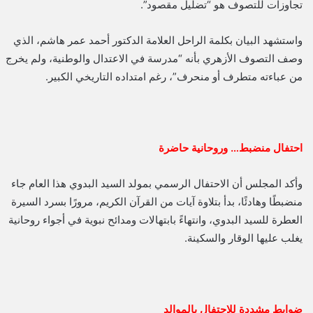
تجاوزات للتصوف هو “تضليل مقصود”.
واستشهد البيان بكلمة الراحل العلامة الدكتور أحمد عمر هاشم، الذي
وصف التصوف الأزهري بأنه “مدرسة في الاعتدال والوطنية، ولم يخرج
من عباءته متطرف أو منحرف”، رغم امتداده التاريخي الكبير.
احتفال منضبط… وروحانية حاضرة
وأكد المجلس أن الاحتفال الرسمي بمولد السيد البدوي هذا العام جاء
منضبطًا وهادئًا، بدأ بتلاوة آيات من القرآن الكريم، مرورًا بسرد السيرة
العطرة للسيد البدوي، وانتهاءً بابتهالات ومدائح نبوية في أجواء روحانية
يغلب عليها الوقار والسكينة.
ضوابط مشددة للاحتفال بالموالد