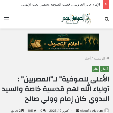
الإمام جابر الجزولي… قطب الصوفية وسفير الحب الإلهي في مصر
بحث
الق
عن
الرئيسية
/
أخبار
أخبار
هام
الأعلى للصوفية” لـ”المصريين” :
آولياء الله لهم قدسية خاصة والسيد
البدوي كان إمام وولي صالح
Alsoufia Alyoum
أ
أكتوبر 19, 2025
0
105
2 دقائق