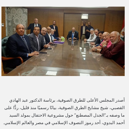
ر
س
ل
ب
ر
ي
د
ا
إ
ل
ك
ت
ر
و
أصدر المجلس الأعلى للطرق الصوفية، برئاسة الدكتور عبد الهادي
ن
القصبي، شيخ مشايخ الطرق الصوفية، بيانًا رسميًا منذ قليل، ردًّا على
ي
ما وصفه بـ”الجدل المصطنع” حول مشروعية الاحتفال بمولد السيد
ا
أحمد البدوي، أحد رموز التصوف الإسلامي في مصر والعالم الإسلامي.