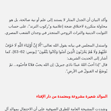
وأكد البيان أن الجدل المثار لا يستند إلى علم أو نية صالحة، بل هو
محاولة متكررة لاختلاق ضجة إعلامية و”ركوب الترند”، على حساب
الثوابت الدينية والتراث الروحي المتجذر في وجدان الشعب المصري.
واستدل المجلس في بيانه بقول الله تعالى:”أَلَا إِنَّ أَوْلِيَاءَ اللَّهِ لَا خَوْفٌ
عَلَيْهِمْ وَلَا هُمْ يَحْزَنُونَ الَّذِينَ آمَنُوا وَكَانُوا يَتَّقُونَ” [يونس: 62-63]، كما
أشار إلى الحديث الشريف:
قال “إذا أحبّ اللهُ عبدًا نادَى جبريلَ: إن الله يحبّ فلانًا فأحبّوه… ثمّ
يُوضَعُ له القبولُ في الأرضِ”.
الموالد شعيرة مشروعة ومعتمدة من دار الإفتاء
وشددت المشيخة العامة للطرق الصوفية على أن الاحتفال بموالد آل