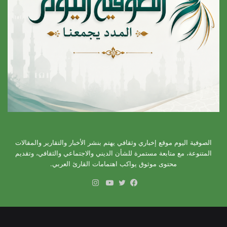
الصوفية اليوم موقع إخباري وثقافي يهتم بنشر الأخبار والتقارير والمقالات
المتنوعة، مع متابعة مستمرة للشأن الديني والاجتماعي والثقافي، وتقديم
محتوى موثوق يواكب اهتمامات القارئ العربي.
انستقرام
فيسبوك
تويتر
يوتيوب