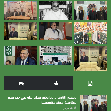
بحضور الآلاف …الجازولية تنظم ليلة في حب مصر
بمناسبة مولد مؤسسها
منذ يومين