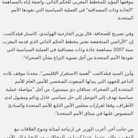
موقفها المؤيد للمخطط المغربي للحكم الذاتي، واصفة إياه بالمساهمة
“الجادة وذات المصداقية” في العملية السياسية التي تقودها الأمم
المتحدة.
وفي تصريح للصحافة، قال وزير الخارجية الهولندي، كاسبار فيلدكامب،
إن “الأراضي المنخفضة تعتبر مخطط الحكم الذاتي الذي قدمه المغرب
سنة 2007 مساهمة جادة وذات مصداقية في العملية السياسية التي
تقودها الأمم المتحدة من أجل تسوية النزاع بشأن الصحراء”.
وأبرز السيد فيلدكامب “أهمية الاستقرار الإقليمي”، مجددا موقف بلاده
الداعم للجهود التي يبذلها المبعوث الشخصي للأمين العام للأمم
المتحدة إلى الصحراء، ستافان دي ميستورا، من أجل “مواصلة عملية
سياسية تهدف إلى التوصل إلى حل سياسي عادل ودائم ومقبول لدى
الأطراف، وفقا لقرارات مجلس الأمن التابع للأمم المتحدة والمبادئ
المنصوص عليها في ميثاق الأمم المتحدة”.
من جانب آخر، أعرب الوزير عن ارتياحه لمتانة وتنوع العلاقات مع
المغرب، والتي تشمل عددا كبيرا من المجالات، من التجارة إلى الأمن،