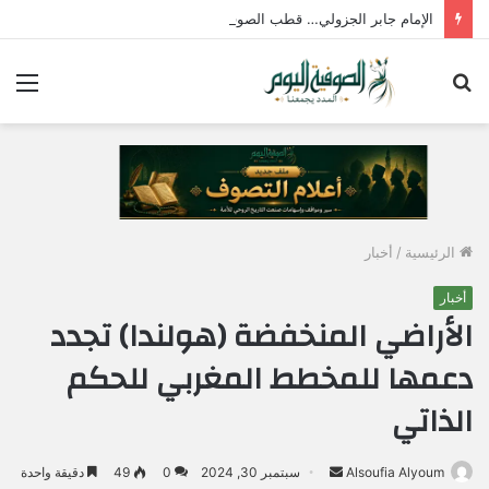
الإمام جابر الجزولي… قطب الصوفية وسفير الحب الإلهي في مصر
بحث
الق
عن
الرئيسية
/
أخبار
أخبار
الأراضي المنخفضة (هولندا) تجدد
دعمها للمخطط المغربي للحكم
الذاتي
Alsoufia Alyoum
أ
سبتمبر 30, 2024
0
49
دقيقة واحدة