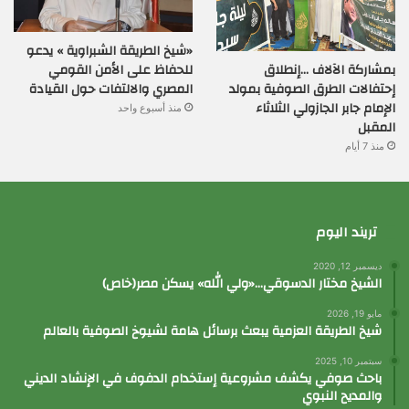
«شيخ الطريقة الشبراوية » يدعو
بمشاركة الآلاف …إنطلاق
للحفاظ على الأمن القومي
إحتفالات الطرق الصوفية بمولد
المصري والالتفات حول القيادة
الإمام جابر الجازولي الثلاثاء
منذ أسبوع واحد
المقبل
منذ 7 أيام
تريند اليوم
ديسمبر 12, 2020
الشيخ مختار الدسوقي…«ولي الله» يسكن مصر(خاص)
مايو 19, 2026
شيخ الطريقة العزمية يبعث برسائل هامة لشيوخ الصوفية بالعالم
سبتمبر 10, 2025
باحث صوفي يكشف مشروعية إستخدام الدفوف في الإنشاد الديني
والمديح النبوي