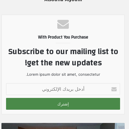
With Product You Purchase
Subscribe to our mailing list to
get the new updates!
Lorem ipsum dolor sit amet, consectetur.
أ
د
خ
ل
ب
ر
ي
د