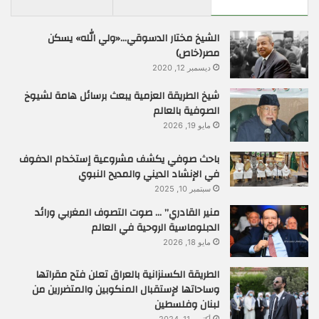
الشيخ مختار الدسوقي…«ولي الله» يسكن
مصر(خاص)
ديسمبر 12, 2020
شيخ الطريقة العزمية يبعث برسائل هامة لشيوخ
الصوفية بالعالم
مايو 19, 2026
باحث صوفي يكشف مشروعية إستخدام الدفوف
في الإنشاد الديني والمديح النبوي
سبتمبر 10, 2025
منير القادري” … صوت التصوف المغربي ورائد
الدبلوماسية الروحية في العالم
مايو 18, 2026
الطريقة الكسنزانية بالعراق تعلن فتح مقراتها
وساحاتها لإستقبال المنكوبين والمتضررين من
لبنان وفلسطين