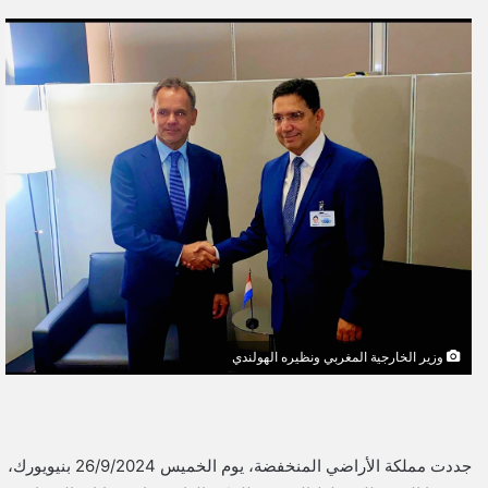
ر
س
ل
ب
ر
ي
د
ا
إ
ل
ك
ت
ر
و
وزير الخارجية المغربي ونظيره الهولندي
ن
ي
ا
جددت مملكة الأراضي المنخفضة، يوم الخميس 26/9/2024 بنيويورك،