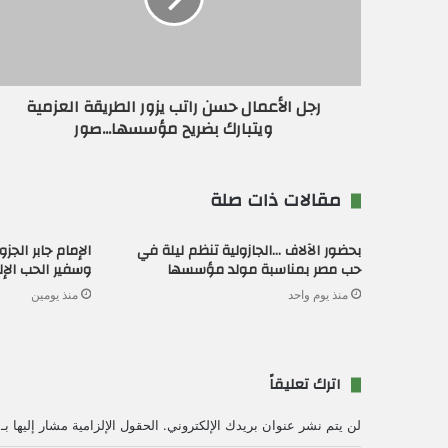
ك
ت
ر
و
ن
رجل الأعمال حسن راتب يزور الطريقة العزمية
ي
ويتبارك بضريح مؤسسها...صور
مقالات ذات صلة
بحضور الآلاف …الجازولية تنظم ليلة في
الإمام جابر الج
حب مصر بمناسبة مولد مؤسسها
وسفير الحب الإ
منذ يوم واحد
منذ يومين
اترك تعليقاً
لن يتم نشر عنوان بريدك الإلكتروني.
الحقول الإلزامية مشار إليها بـ