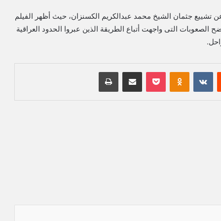
ا، عن تشييع جثمان الشيخ محمد عبدالكريم الكسنزان، حيث أظهر الفيلم
ح الصعوبات التى واجهت أتباع الطريقة الذين عبروا الحدود العراقية
احل.
‏Reddit
‏VKontakte
Odnoklassniki
بوكيت
مشاركة عبر البريد
طباعة