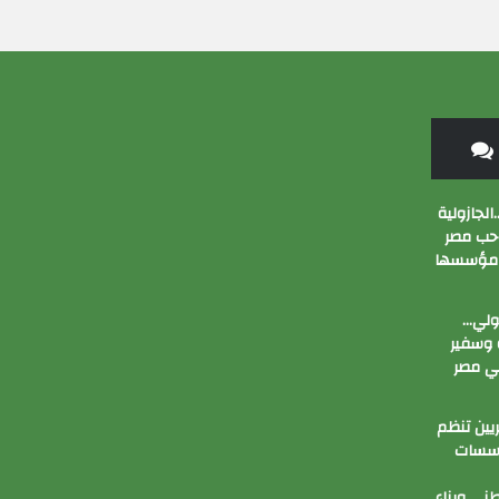
الجازولية
 حب مصر
 مؤسسها
زولي…
وسفير
ي مصر
ين تنظم
ؤسسات
ني وبناء