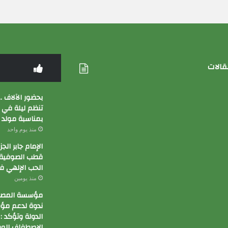
قالات
بحضور الآلاف …
تنظم ليلة في
بمناسبة مولد
منذ يوم واحد
الإمام جابر الج
قطب الصوفية 
الحب الإلهي ف
منذ يومين
مؤسسة المصري
ندوة لدعم م
الدولة وتؤكد :
الإصطفاف الوط