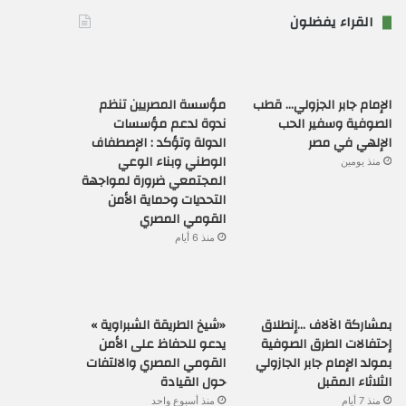
القراء يفضلون
الإمام جابر الجزولي… قطب
مؤسسة المصريين تنظم
الصوفية وسفير الحب
ندوة لدعم مؤسسات
الإلهي في مصر
الدولة وتؤكد : الإصطفاف
الوطني وبناء الوعي
منذ يومين
المجتمعي ضرورة لمواجهة
التحديات وحماية الأمن
القومي المصري
منذ 6 أيام
بمشاركة الآلاف …إنطلاق
«شيخ الطريقة الشبراوية »
إحتفالات الطرق الصوفية
يدعو للحفاظ على الأمن
بمولد الإمام جابر الجازولي
القومي المصري والالتفات
الثلاثاء المقبل
حول القيادة
منذ 7 أيام
منذ أسبوع واحد