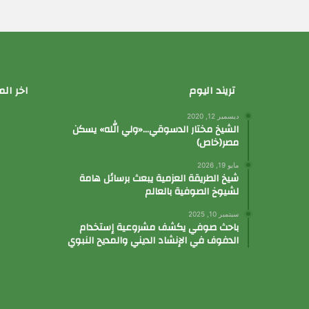
تريند اليوم
اخر الم
ديسمبر 12, 2020
الشيخ مختار الدسوقي…«ولي الله» يسكن
مصر(خاص)
مايو 19, 2026
شيخ الطريقة العزمية يبعث برسائل هامة
لشيوخ الصوفية بالعالم
سبتمبر 10, 2025
باحث صوفي يكشف مشروعية إستخدام
الدفوف في الإنشاد الديني والمديح النبوي