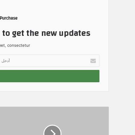
 Purchase
t to get the new updates!
et, consectetur.
أ
د
خ
ل
ب
ر
ي
د
ك
ا
ل
إ
ل