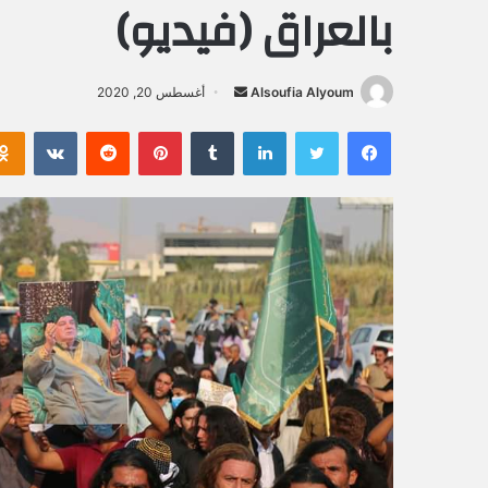
بالعراق (فيديو)
Alsoufia Alyoum
أ
أغسطس 20, 2020
ر
فيسبوك
تويتر
لينكدإن
‏Tumblr
بينتيريست
‏Reddit
‏VKontakte
س
ل
ب
ر
ي
د
ا
إ
ل
ك
ت
ر
و
ن