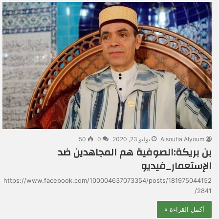
Alsoufia Alyoum
يوليو 23, 2020
0
50
بن بريكة:الصوفية هم المجاهدين ضد
الإستعمار_فيديو
https://www.facebook.com/100004637073354/posts/181975044152
2841/
أكمل القراءة »