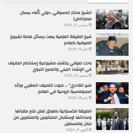
الشيخ مختار الدسوقي…«ولي الله» يسكن
مصر(خاص)
ديسمبر 12, 2020
شيخ الطريقة العزمية يبعث برسائل هامة لشيوخ
الصوفية بالعالم
مايو 19, 2026
باحث صوفي يكشف مشروعية إستخدام الدفوف
في الإنشاد الديني والمديح النبوي
سبتمبر 10, 2025
منير القادري” … صوت التصوف المغربي ورائد
الدبلوماسية الروحية في العالم
مايو 18, 2026
الطريقة الكسنزانية بالعراق تعلن فتح مقراتها
وساحاتها لإستقبال المنكوبين والمتضررين من
لبنان وفلسطين
أكتوبر 11, 2024