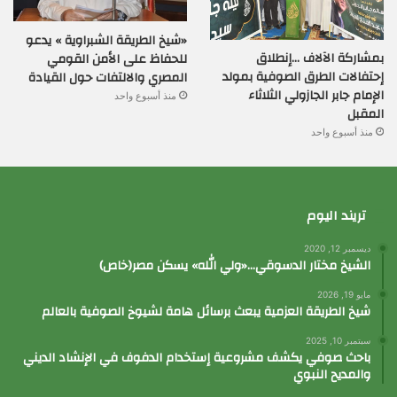
«شيخ الطريقة الشبراوية » يدعو
بمشاركة الآلاف …إنطلاق
للحفاظ على الأمن القومي
إحتفالات الطرق الصوفية بمولد
المصري والالتفات حول القيادة
الإمام جابر الجازولي الثلاثاء
منذ أسبوع واحد
المقبل
منذ أسبوع واحد
تريند اليوم
ديسمبر 12, 2020
الشيخ مختار الدسوقي…«ولي الله» يسكن مصر(خاص)
مايو 19, 2026
شيخ الطريقة العزمية يبعث برسائل هامة لشيوخ الصوفية بالعالم
سبتمبر 10, 2025
باحث صوفي يكشف مشروعية إستخدام الدفوف في الإنشاد الديني
والمديح النبوي