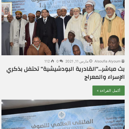
Alsoufia Alyoum
مارس 11, 2021
0
112
بث مباشر…”القادرية البودشيشية” تحتفل بذكري
الإسراء والمعراج
أكمل القراءة »