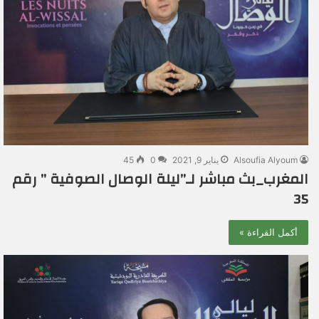
Alsoufia Alyoum
يناير 9, 2021
0
45
المغرب_بث مباشر لـ”ليلة الوصال الصوفية ” رقم
35
أكمل القراءة »