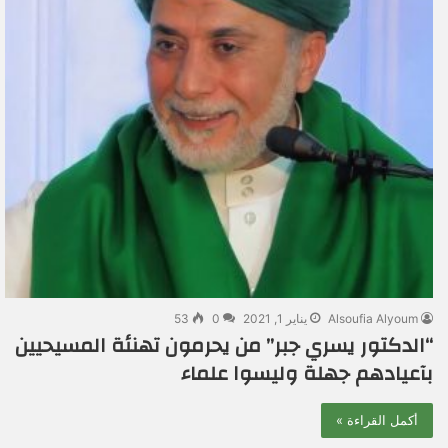
Alsoufia Alyoum
يناير 1, 2021
0
53
“الدكتور يسري جبر” من يحرمون تهنئة المسيحيين
بآعيادهم جهلة وليسوا علماء
أكمل القراءة »