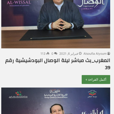
Alsoufia Alyoum
فبراير 6, 2021
0
113
المغرب_بث مباشر ليلة الوصال البودشيشية رقم
39
أكمل القراءة »