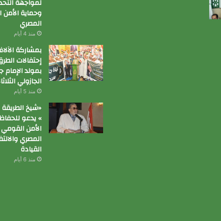
لمواجهة التحد
وحماية الأمن 
المصري
منذ 4 أيام
بمشاركة الآلا
إحتفالات الطر
بمولد الإمام جا
الجازولي الثلاث
منذ 5 أيام
«شيخ الطريقة ا
» يدعو للحفاظ
الأمن القومي
المصري والالت
القيادة
منذ 6 أيام