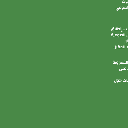
يات
القومي
ف …إنطلاق
ق الصوفية
بر
اء المقبل
لشبراوية
 على
فات حول