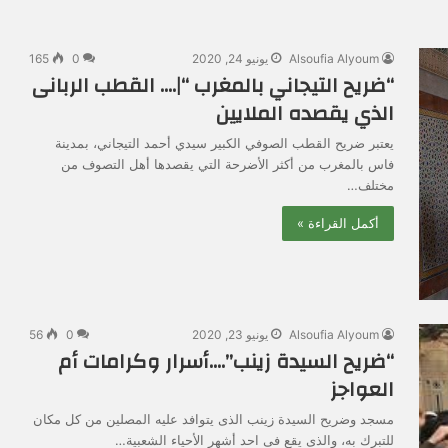
Alsoufia Alyoum
يونيو 24, 2020
0
165
“ضريح التيجاني بالمغرب “|…. القطب الربانى
الذي يقصده الملايين
يعتبر ضريح القطب الصوفي الكبير سيدي أحمد التيجاني، بمدينة
فاس بالمغرب من أكثر الأضرحة التي يقصدها أهل التصوف من
مختلف…
أكمل القراءة »
Alsoufia Alyoum
يونيو 23, 2020
0
56
“ضريح السيدة زينب”….أسرار وكرامات أم
العواجز
مسجد وضريح السيدة زينب الذى يتوافد عليه المصلين من كل مكان
للتبرك به، والذى يقع فى احد أشهر الأحياء الشعبية…