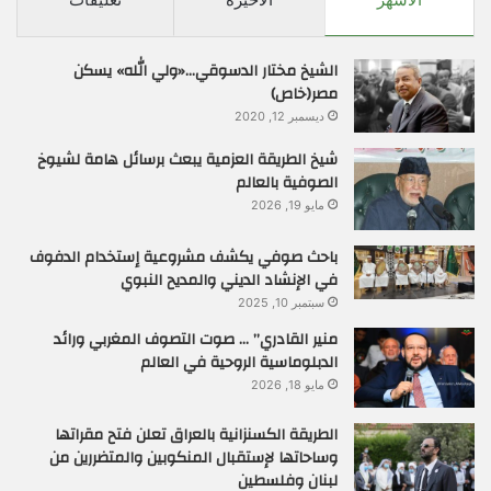
الشيخ مختار الدسوقي…«ولي الله» يسكن
مصر(خاص)
ديسمبر 12, 2020
شيخ الطريقة العزمية يبعث برسائل هامة لشيوخ
الصوفية بالعالم
مايو 19, 2026
باحث صوفي يكشف مشروعية إستخدام الدفوف
في الإنشاد الديني والمديح النبوي
سبتمبر 10, 2025
منير القادري” … صوت التصوف المغربي ورائد
الدبلوماسية الروحية في العالم
مايو 18, 2026
الطريقة الكسنزانية بالعراق تعلن فتح مقراتها
وساحاتها لإستقبال المنكوبين والمتضررين من
لبنان وفلسطين