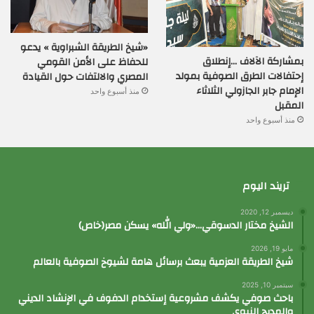
«شيخ الطريقة الشبراوية » يدعو
بمشاركة الآلاف …إنطلاق
للحفاظ على الأمن القومي
إحتفالات الطرق الصوفية بمولد
المصري والالتفات حول القيادة
الإمام جابر الجازولي الثلاثاء
منذ أسبوع واحد
المقبل
منذ أسبوع واحد
تريند اليوم
ديسمبر 12, 2020
الشيخ مختار الدسوقي…«ولي الله» يسكن مصر(خاص)
مايو 19, 2026
شيخ الطريقة العزمية يبعث برسائل هامة لشيوخ الصوفية بالعالم
سبتمبر 10, 2025
باحث صوفي يكشف مشروعية إستخدام الدفوف في الإنشاد الديني
والمديح النبوي