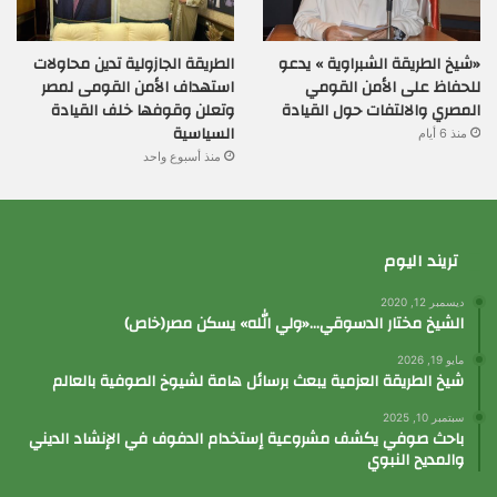
«شيخ الطريقة الشبراوية » يدعو
الطريقة الجازولية تدين محاولات
للحفاظ على الأمن القومي
استهداف الأمن القومى لمصر
المصري والالتفات حول القيادة
وتعلن وقوفها خلف القيادة
السياسية
منذ 6 أيام
منذ أسبوع واحد
تريند اليوم
ديسمبر 12, 2020
الشيخ مختار الدسوقي…«ولي الله» يسكن مصر(خاص)
مايو 19, 2026
شيخ الطريقة العزمية يبعث برسائل هامة لشيوخ الصوفية بالعالم
سبتمبر 10, 2025
باحث صوفي يكشف مشروعية إستخدام الدفوف في الإنشاد الديني
والمديح النبوي