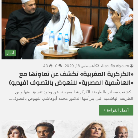
أخبار
Alsoufia Alyoum
أغسطس 18, 2020
0
43
«الكركرية المغربية» تكشف عن تعاونها مع
«الهاشمية المصرية» للنهوض بالتصوف (فيديو)
كشفت مصادر بالطريقة الكركرية المغربية، عن وجود تنسيق بينها وبين
الطريقة الهاشمية التى يترأسها الدكتور محمد أبوهاشم، للنهوض بالتصوف…
أكمل القراءة »